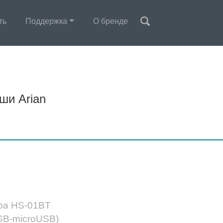
ть
Поддержка
О бренде
ши Arian
ра HS-01BT
SB-microUSB)