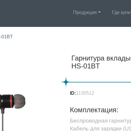
Продукция
Где купи
S-01BT
Гарнитура вклады
HS-01BT
ID:
1130512
Комплектация:
Беспроводная гарниту
Кабель для зарядки (U