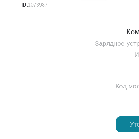
ID:
1073987
Ком
Зарядное уст
И
Код мо
Ут