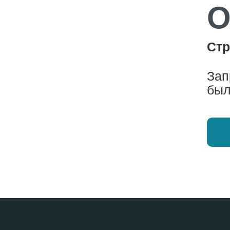
О
Стр
Зап
был